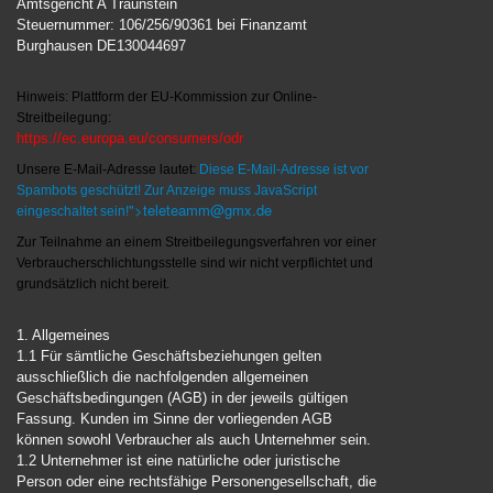
Amtsgericht A Traunstein
Steuernummer: 106/256/90361 bei Finanzamt
Burghausen DE130044697
Hinweis: Plattform der EU-Kommission zur Online-
Streitbeilegung:
https://ec.europa.eu/consumers/odr
Unsere E-Mail-Adresse lautet:
Diese E-Mail-Adresse ist vor
Spambots geschützt! Zur Anzeige muss JavaScript
">t
eleteamm@gmx.de
eingeschaltet sein!
Zur Teilnahme an einem Streitbeilegungsverfahren vor einer
Verbraucherschlichtungsstelle sind wir nicht verpflichtet und
grundsätzlich nicht bereit.
1. Allgemeines
1.1 Für sämtliche Geschäftsbeziehungen gelten
ausschließlich die nachfolgenden allgemeinen
Geschäftsbedingungen (AGB) in der jeweils gültigen
Fassung. Kunden im Sinne der vorliegenden AGB
können sowohl Verbraucher als auch Unternehmer sein.
1.2 Unternehmer ist eine natürliche oder juristische
Person oder eine rechtsfähige Personengesellschaft, die